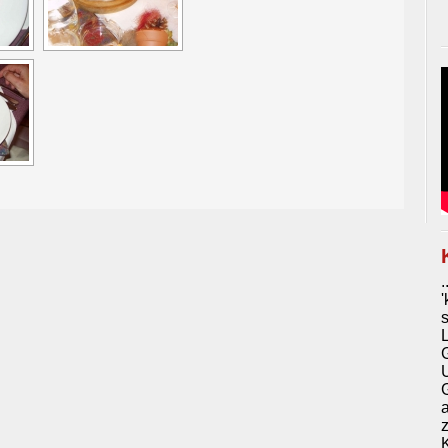
.
'
G
a
z