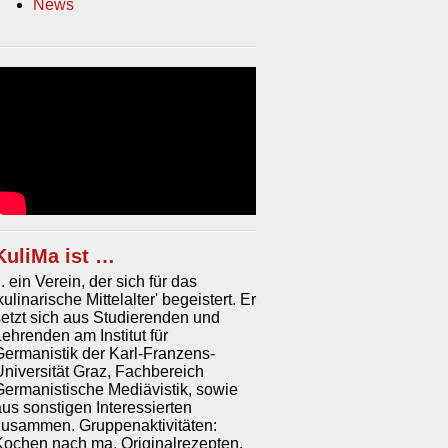
News
KuliMa ist …
.. ein Verein, der sich für das
kulinarische Mittelalter' be­geistert. Er
setzt sich aus Stu­dier­enden und
Lehrenden am Institut für
Germanistik der Karl-Franzens-
Universität Graz, Fach­be­reich
ermanistische Me­di­ä­vis­tik, sowie
us sonstigen In­ter­es­siert­en
usammen. Grup­pen­akti­vi­täten:
Kochen nach ma. Originalrezepten,