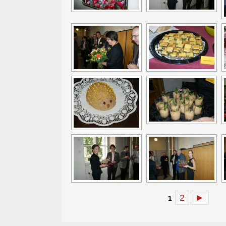
2
►
1