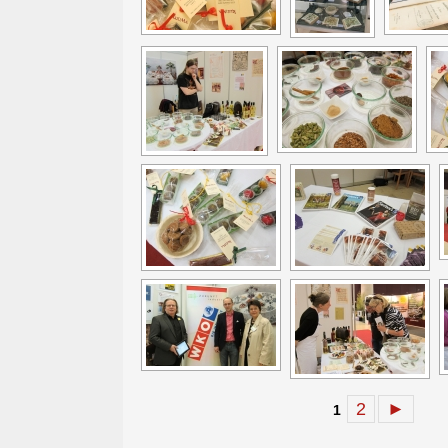
2
►
1